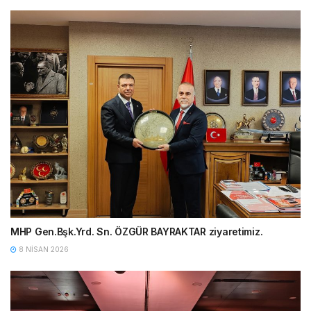
MHP Gen.Bşk.Yrd. Sn. ÖZGÜR BAYRAKTAR ziyaretimiz.
8 NISAN 2026