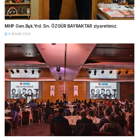
MHP Gen.Bşk.Yrd. Sn. ÖZGÜR BAYRAKTAR ziyaretimiz.
8 NISAN 2026