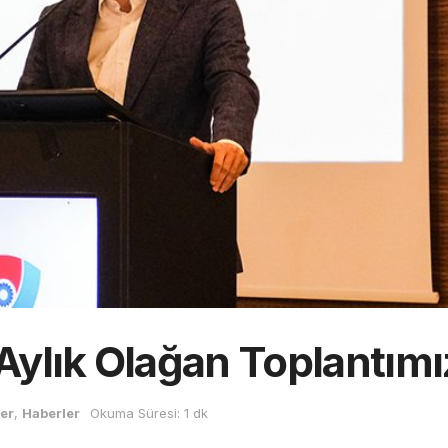
ylık Olağan Toplantımı
ler
,
Haberler
Okuma Süresi: 1 dk