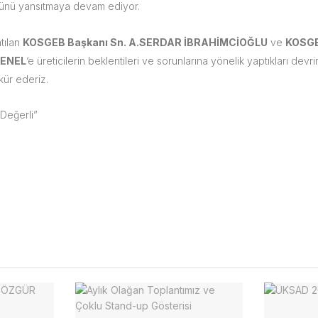
cünü yansıtmaya devam ediyor.
atılan
KOSGEB Başkanı Sn. A.SERDAR İBRAHİMCİOĞLU
ve
KOSGE
ŞENEL
‘e üreticilerin beklentileri ve sorunlarına yönelik yaptıkları devr
kür ederiz.
Değerli”