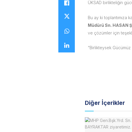
ÜKSAD birlikteliğin gü
Bu ay ki toplantımıza k
Müdürü Sn. HASAN 
ve çözümler için teşek
“Birlikteysek Gücümüz 
Diğer
İçerikler