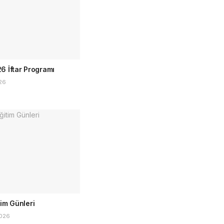
 İftar Programı
26
im Günleri
026